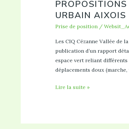
PROPOSITIONS
URBAIN AIXOIS 
Prise de position
/
Websit_A
Les CIQ Cézanne Vallée de la 
publication d’un rapport déta
espace vert reliant différents
déplacements doux (marche, v
Propositions
Lire la suite »
d’amélioration
du
Parc
Naturel