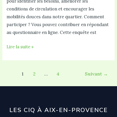
pour identifier les besoins, améliorer les
conditions de circulation et encourager les
mobilités douces dans notre quartier. Comment
participer ? Vous pouvez contribuer en répondant
au questionnaire en ligne. Cette enquête est
Donnez
Lire la suite »
votre
avis
pour
Pagination
1
2
…
4
Suivant
→
améliorer
d’article
les
mobilités
douces
LES CIQ À AIX-EN-PROVENCE
!