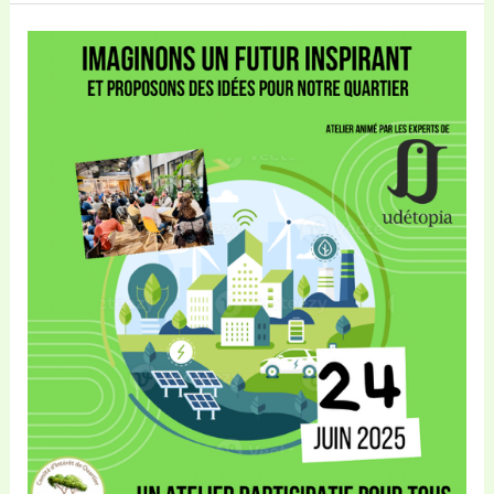
de
rentrée
du
quartier