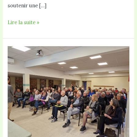
soutenir une […]
Rejoignez
Lire la suite »
le
CIQ
en
2026