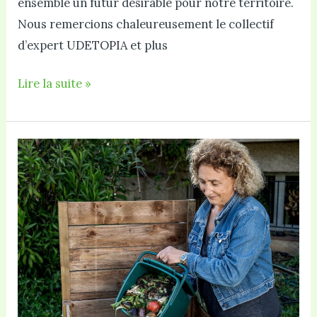
ensemble un futur désirable pour notre territoire.
Nous remercions chaleureusement le collectif
d’expert UDETOPIA et plus
Participez
Lire la suite »
à
l’atelier
d’intelligence
collective
“2030
Glorieuses”
le
24
juin
!