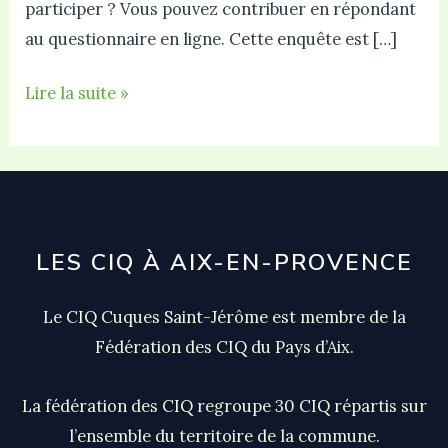
participer ? Vous pouvez contribuer en répondant
au questionnaire en ligne. Cette enquête est […]
Donnez
Lire la suite »
votre
avis
pour
améliorer
les
LES CIQ À AIX-EN-PROVENCE
mobilités
douces
Le CIQ Cuques Saint-Jérôme est membre de la
!
Fédération des CIQ du Pays d’Aix.
La fédération des CIQ regroupe 30 CIQ répartis sur
l’ensemble du territoire de la commune.