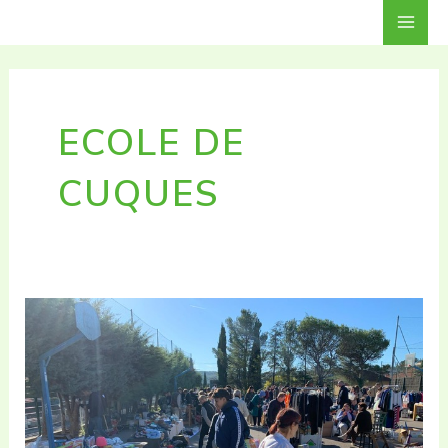
Aller
Mai
au
contenu
Men
ECOLE DE
CUQUES