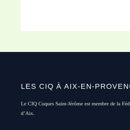
votre
avis
pour
améliorer
les
mobilités
douces
!
LES CIQ À AIX-EN-PROVE
Le CIQ Cuques Saint-Jérôme est membre de la Féd
d’Aix.